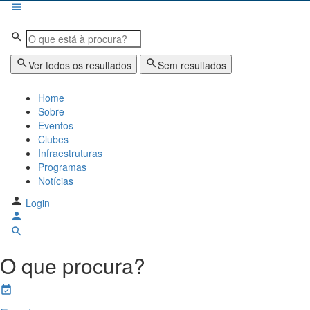
Bodybuildergids:
Growth Hormone Review -
https://academic.oup.com/edrv/article/35/
Grote selectie van farmacologische producten -
https://steroidenwinkel
Creatine supplementation meta-analysis -
https://jissn.biomedcentral
Ver todos os resultados
Sem resultados
Hypertrophy Adaptations Review -
https://pubmed.ncbi.nlm.nih.gov/20
Home
Sobre
Eventos
Clubes
Infraestruturas
Programas
Notícias
Login
O que procura?