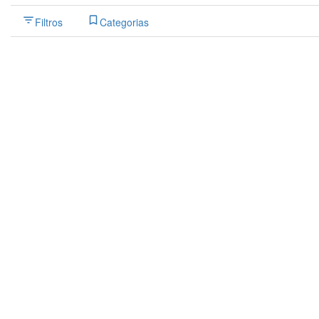
Filtros
Categorias
Pesquisar
Back
{{label}}
{{locationDetails}}
{{label}}
{{locationDetails}}