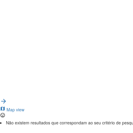
{{label}}
{{locationDetails}}
{{label}}
{{locationDetails}}
Voltar aos Filtros
Browse sub-categories
{{ term.name }}
{{ term.count }}
Load More
Map view
Não existem resultados que correspondam ao seu critério de pesq