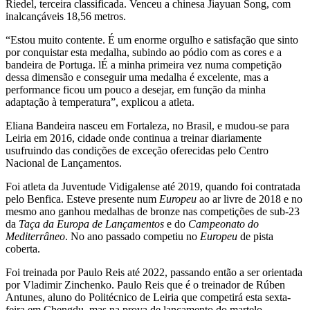
Riedel, terceira classificada. Venceu a chinesa Jiayuan Song, com
inalcançáveis 18,56 metros.
“Estou muito contente. É um enorme orgulho e satisfação que sinto
por conquistar esta medalha, subindo ao pódio com as cores e a
bandeira de Portuga. lÉ a minha primeira vez numa competição
dessa dimensão e conseguir uma medalha é excelente, mas a
performance ficou um pouco a desejar, em função da minha
adaptação à temperatura”, explicou a atleta.
Eliana Bandeira nasceu em Fortaleza, no Brasil, e mudou-se para
Leiria em 2016, cidade onde continua a treinar diariamente
usufruindo das condições de exceção oferecidas pelo Centro
Nacional de Lançamentos.
Foi atleta da Juventude Vidigalense até 2019, quando foi contratada
pelo Benfica. Esteve presente num
Europeu
ao ar livre de 2018 e no
mesmo ano ganhou medalhas de bronze nas competições de sub-23
da
Taça da Europa de Lançamentos
e do
Campeonato do
Mediterrâneo
. No ano passado competiu no
Europeu
de pista
coberta.
Foi treinada por Paulo Reis até 2022, passando então a ser orientada
por Vladimir Zinchenko. Paulo Reis que é o treinador de Rúben
Antunes, aluno do Politécnico de Leiria que competirá esta sexta-
feira em Chengdu, mas na prova de lançamento do martelo.