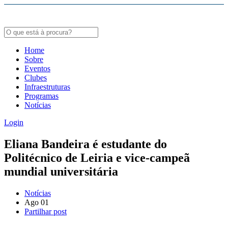
Bodybuildergids:
Growth Hormone Review -
https://academic.oup.com/edrv/article/35/3/341/23
Grote selectie van farmacologische producten -
https://steroidenwinkel.com/
Home
Sobre
Creatine supplementation meta-analysis -
https://jissn.biomedcentral.com/arti
Eventos
Clubes
Hypertrophy Adaptations Review -
https://pubmed.ncbi.nlm.nih.gov/20847704
Infraestruturas
Programas
Notícias
Login
Eliana Bandeira é estudante do
Politécnico de Leiria e vice-campeã
mundial universitária
Notícias
Ago
01
Partilhar post