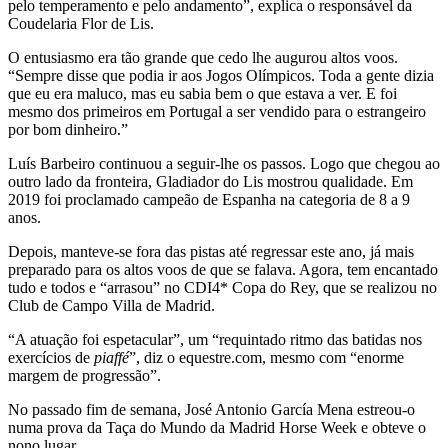
pelo temperamento e pelo andamento”, explica o responsável da
Coudelaria Flor de Lis.
O entusiasmo era tão grande que cedo lhe augurou altos voos.
“Sempre disse que podia ir aos Jogos Olímpicos. Toda a gente dizia
que eu era maluco, mas eu sabia bem o que estava a ver. E foi
mesmo dos primeiros em Portugal a ser vendido para o estrangeiro
por bom dinheiro.”
Luís Barbeiro continuou a seguir-lhe os passos. Logo que chegou ao
outro lado da fronteira, Gladiador do Lis mostrou qualidade. Em
2019 foi proclamado campeão de Espanha na categoria de 8 a 9
anos.
Depois, manteve-se fora das pistas até regressar este ano, já mais
preparado para os altos voos de que se falava. Agora, tem encantado
tudo e todos e “arrasou” no CDI4* Copa do Rey, que se realizou no
Club de Campo Villa de Madrid.
“A atuação foi espetacular”, um “requintado ritmo das batidas nos
exercícios de
piaffé
”, diz o equestre.com, mesmo com “enorme
margem de progressão”.
No passado fim de semana, José Antonio García Mena estreou-o
numa prova da Taça do Mundo da Madrid Horse Week e obteve o
nono lugar.