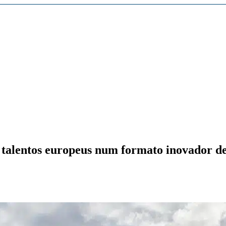
54671
cles/10.1186/1550-2783-10-53
/
ns talentos europeus num formato inovador d