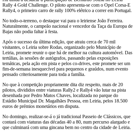
Rally 4 Gold Challenge. O piloto apresenta-se com o Opel Corsa-E
Rally4, o primeiro carro de rally 100% elétrico a correr em Portugal.
No todo-o-terreno, o destaque vai para o leiriense João Ferreira.
Naturalmente, o campeão nacional e vencedor da Taça da Europa de
Bajas não podia faltar à festa.
Após o sucesso da última edição, que atraiu cerca de 70 mil
visitantes, o Leiria sobre Rodas, organizado pelo Município de
Leiria, promete reunir o que há de melhor na cultura automóvel. Das
tertúlias, às sessões de autógrafos, passando pelas exposições
temáticas, pela ação em pista e pelos co-drives, este promete ser um
fim-de-semana inesquecível para pequenos e graúdos, num evento
pensado criteriosamente para toda a família.
No que à competição propriamente dita diz respeito, mais de 20
pilotos, divididos entre viaturas Rally2 e Rally4 vão lutar na pista
desenhada por Pedro Matos Chaves, localizada no parque do
Estádio Municipal Dr. Magalhães Pessoa, em Leiria, pelos 18.500
euros de prémios monetários em disputa.
No domingo, realizar-se-á o já tradicional Passeio de Clássicos, que
contará com viaturas das décadas 40 a 80, num percurso alargado e
que culminará com uma gincana bem no centro da cidade de Leiria.