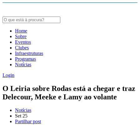
Bodybuildergids:
Growth Hormone Review -
https://academic.oup.com/edrv/article/35/3/341/23
Grote selectie van farmacologische producten -
https://steroidenwinkel.com/
Home
Sobre
Creatine supplementation meta-analysis -
https://jissn.biomedcentral.com/arti
Eventos
Clubes
Hypertrophy Adaptations Review -
https://pubmed.ncbi.nlm.nih.gov/20847704
Infraestruturas
Programas
Notícias
Login
O Leiria sobre Rodas está a chegar e traz
Delecour, Meeke e Lamy ao volante
Notícias
Set
25
Partilhar post