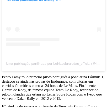
Uma publicação partilhada por Leiriasobrerodas_official (@leiriasobrerodas_official)
Pedro Lamy foi o primeiro piloto português a pontuar na Fórmula 1,
destacou-se ainda nas provas de Endurance, com vitórias em
corridas tão míticas como as 24 horas de Le Mans. Finalmente,
Gerard de Rooy, da famosa equipa Team De Rooy, reconhecido
piloto holandês que estará no Leiria Sobre Rodas com o Iveco que
venceu o Dakar Rally em 2012 e 2015.
Há ainda a destacar a participação de Bernardo Sousa no Leiria