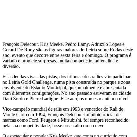
François Delecour, Kris Meeke, Pedro Lamy, Adruzilo Lopes e
Gerard De Rooy são as figuras maiores do Leiria sobre Rodas deste
ano, evento que decorre entre sexta-feira e domingo. O programa é
variado e promete surpresas, muita competição, adrenalina e
diversão.
Estas lendas vivas das pistas, dos trilhos e dos rallies vão participar
no Leiria Gold Challenge, numa pista construída no parque e zona
envolvente do Estádio Municipal, que anualmente é apresentada
com diferentes configurações. No ano passado estiveram na cidade
Dani Sordo e Pierre Lartigue. Este ano, os nomes mantêm o nível.
Vice-campeão mundial de ralis em 1993 e vencedor do Rali de
Monte Carlo em 1994, François Delecour foi piloto oficial de
marcas como Ford, Peugeot e Mitsubishi, foi sempre reconhecido
pela sua competitividade, fosse no asfalto ou na neve.
O espetacular e popular Kris Meeke, que conta no currículo com