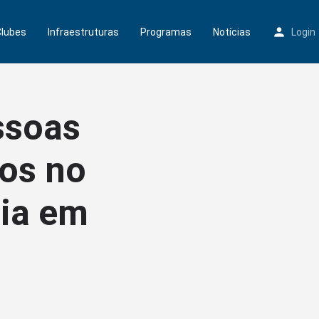
Clubes
Infraestruturas
Programas
Notícias
Login
ssoas
dos no
ria em