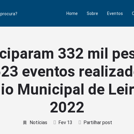
Home
Sobre
Eventos
drv/article/35/3/341/2354671
/steroidenwinkel.com/
n.biomedcentral.com/articles/10.1186/1550-2783-10-53
iciparam 332 mil pe
.nlm.nih.gov/20847704/
23 eventos realiza
io Municipal de Lei
2022
Notícias
Fev
13
Partilhar post