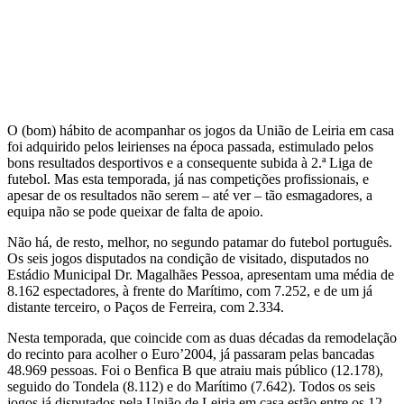
O (bom) hábito de acompanhar os jogos da União de Leiria em casa
foi adquirido pelos leirienses na época passada, estimulado pelos
bons resultados desportivos e a consequente subida à 2.ª Liga de
futebol. Mas esta temporada, já nas competições profissionais, e
apesar de os resultados não serem – até ver – tão esmagadores, a
equipa não se pode queixar de falta de apoio.
Não há, de resto, melhor, no segundo patamar do futebol português.
Os seis jogos disputados na condição de visitado, disputados no
Estádio Municipal Dr. Magalhães Pessoa, apresentam uma média de
8.162 espectadores, à frente do Marítimo, com 7.252, e de um já
distante terceiro, o Paços de Ferreira, com 2.334.
Nesta temporada, que coincide com as duas décadas da remodelação
do recinto para acolher o Euro’2004, já passaram pelas bancadas
48.969 pessoas. Foi o Benfica B que atraiu mais público (12.178),
seguido do Tondela (8.112) e do Marítimo (7.642). Todos os seis
jogos já disputados pela União de Leiria em casa estão entre os 12