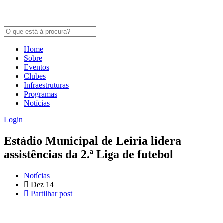
Bodybuildergids:
Growth Hormone Review -
https://academic.oup.com/edrv/article/35/3/341/23
Grote selectie van farmacologische producten -
https://steroidenwinkel.com/
Home
Sobre
Creatine supplementation meta-analysis -
https://jissn.biomedcentral.com/arti
Eventos
Clubes
Hypertrophy Adaptations Review -
https://pubmed.ncbi.nlm.nih.gov/20847704
Infraestruturas
Programas
Notícias
Login
Estádio Municipal de Leiria lidera
assistências da 2.ª Liga de futebol
Notícias
Dez
14
Partilhar post