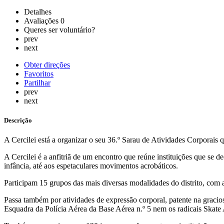
Detalhes
Avaliações
0
Queres ser voluntário?
prev
next
Obter direções
Favoritos
Partilhar
prev
next
Descrição
A Cercilei está a organizar o seu 36.º Sarau de Atividades Corporais 
A Cercilei é a anfitriã de um encontro que reúne instituições que se d
infância, até aos espetaculares movimentos acrobáticos.
Participam 15 grupos das mais diversas modalidades do distrito, com a
Passa também por atividades de expressão corporal, patente na gracios
Esquadra da Polícia Aérea da Base Aérea n.º 5 nem os radicais Skate 