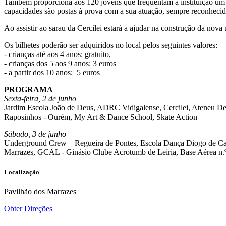
Também proporciona aos 120 jovens que frequentam a instituição um 
capacidades são postas à prova com a sua atuação, sempre reconhecid
Ao assistir ao sarau da Cercilei estará a ajudar na construção da nova 
Os bilhetes poderão ser adquiridos no local pelos seguintes valores:
- crianças até aos 4 anos: gratuito,
- crianças dos 5 aos 9 anos: 3 euros
- a partir dos 10 anos: 5 euros
PROGRAMA
Sexta-feira, 2 de junho
Jardim Escola João de Deus, ADRC Vidigalense, Cercilei, Ateneu De
Raposinhos - Ourém, My Art & Dance School, Skate Action
Sábado, 3 de junho
Underground Crew – Regueira de Pontes, Escola Dança Diogo de Carva
Marrazes, GCAL - Ginásio Clube Acrotumb de Leiria, Base Aérea n.º 
Localização
Pavilhão dos Marrazes
Obter Direções