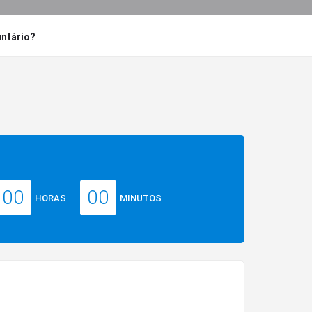
untário?
00
00
HORAS
MINUTOS