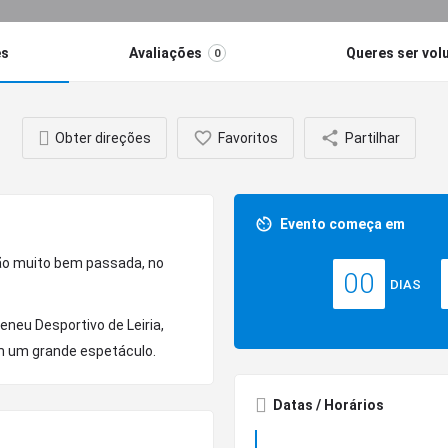
es
Avaliações
Queres ser vol
0
Obter direções
Favoritos
Partilhar
Evento começa em
ão muito bem passada, no
00
DIAS
eneu Desportivo de Leiria,
m um grande espetáculo.
Datas / Horários