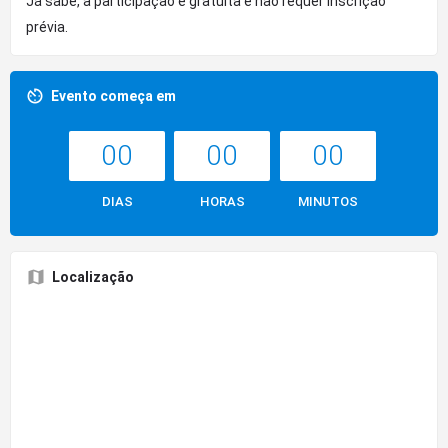
Já sabe, a participação é gratuita e não requer inscrição
prévia.
Evento começa em
00
00
00
DIAS
HORAS
MINUTOS
Localização