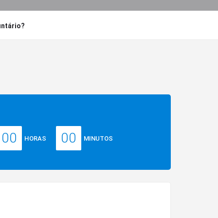
untário?
00
00
HORAS
MINUTOS