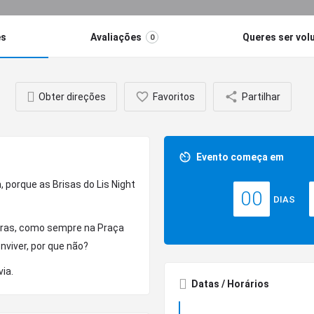
es
Avaliações
Queres ser vol
0
Obter direções
Favoritos
Partilhar
Evento começa em
, porque as Brisas do Lis Night
00
DIAS
horas, como sempre na Praça
nviver, por que não?
via.
Datas / Horários