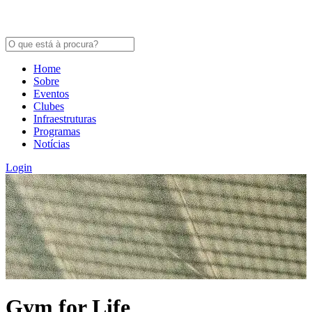
Home
Sobre
Eventos
Clubes
Infraestruturas
Programas
Notícias
Login
Gym for Life