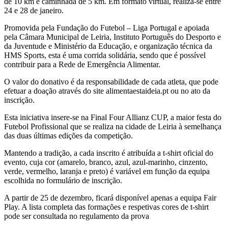
de 10 km e caminhada de 5 km. Em formato virtual, realiza-se entre
24 e 28 de janeiro.
Promovida pela Fundação do Futebol – Liga Portugal e apoiada
pela Câmara Municipal de Leiria, Instituto Português do Desporto e
da Juventude e Ministério da Educação, e organização técnica da
HMS Sports, esta é uma corrida solidária, sendo que é possível
contribuir para a Rede de Emergência Alimentar.
O valor do donativo é da responsabilidade de cada atleta, que pode
efetuar a doação através do site alimentaestaideia.pt ou no ato da
inscrição.
Esta iniciativa insere-se na Final Four Allianz CUP, a maior festa do
Futebol Profissional que se realiza na cidade de Leiria à semelhança
das duas últimas edições da competição.
Mantendo a tradição, a cada inscrito é atribuída a t-shirt oficial do
evento, cuja cor (amarelo, branco, azul, azul-marinho, cinzento,
verde, vermelho, laranja e preto) é variável em função da equipa
escolhida no formulário de inscrição.
A partir de 25 de dezembro, ficará disponível apenas a equipa Fair
Play. A lista completa das formações e respetivas cores de t-shirt
pode ser consultada no regulamento da prova