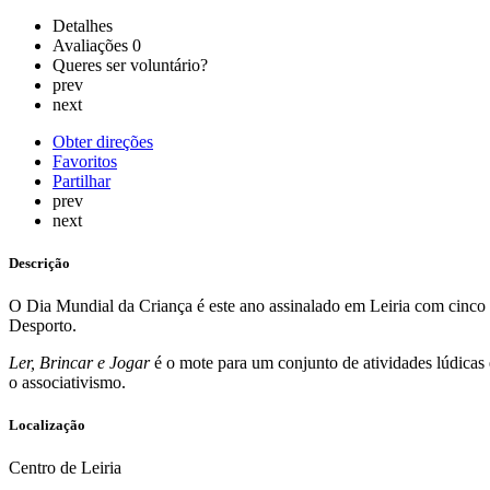
Detalhes
Avaliações
0
Queres ser voluntário?
prev
next
Obter direções
Favoritos
Partilhar
prev
next
Descrição
O Dia Mundial da Criança é este ano assinalado em Leiria com cinco 
Desporto.
Ler, Brincar e Jogar
é o mote para um conjunto de atividades lúdicas
o associativismo.
Localização
Centro de Leiria