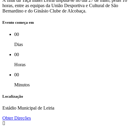
A final da Taça Inatel Leiria disputa-se no dia 27 de maio, pelas 16
horas, entre as equipas da União Desportiva e Cultural de São
Bernardino e do Ginásio Clube de Alcobaça.
Evento começa em
00
Dias
00
Horas
00
Minutos
Localização
Estádio Municipal de Leiria
Obter Direções