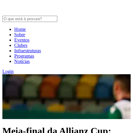
Home
Sobre
Eventos
Clubes
Infraestruturas
Programas
Notícias
Login
Meia-final da Allianz Cup: