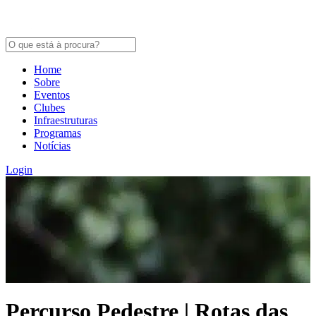
Home
Sobre
Eventos
Clubes
Infraestruturas
Programas
Notícias
Login
Percurso Pedestre | Rotas das