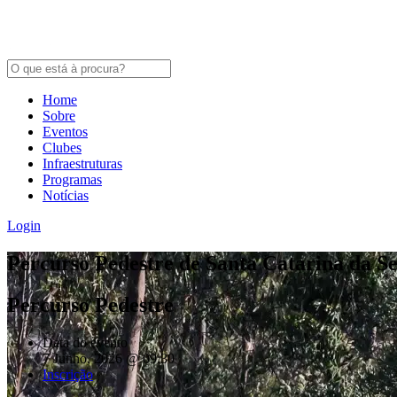
Home
Sobre
Eventos
Clubes
Infraestruturas
Programas
Notícias
Login
Percurso Pedestre de Santa Catarina da S
Percurso Pedestre
Data do evento
7 Junho, 2026 @ 09:30
Inscrição