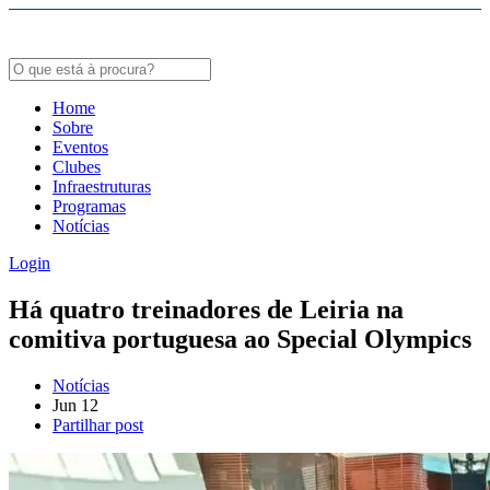
Bodybuildergids:
Growth Hormone Review -
https://academic.oup.com/edrv/article/35/3/341/23
Grote selectie van farmacologische producten -
https://steroidenwinkel.com/
Creatine supplementation meta-analysis -
https://jissn.biomedcentral.com/arti
Home
Sobre
Hypertrophy Adaptations Review -
https://pubmed.ncbi.nlm.nih.gov/20847704
Eventos
Clubes
Infraestruturas
Programas
Notícias
Login
Há quatro treinadores de Leiria na
comitiva portuguesa ao Special Olympics
Notícias
Jun
12
Partilhar post