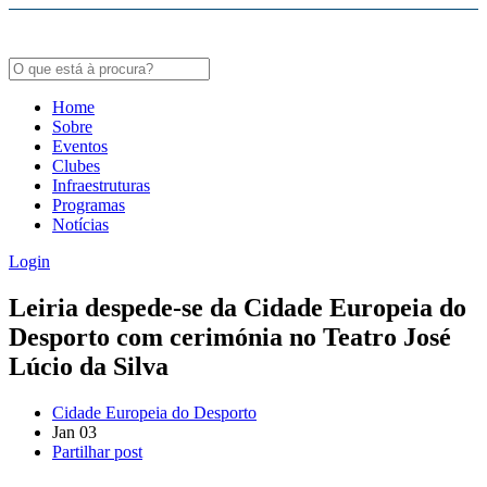
Bodybuildergids:
Growth Hormone Review -
https://academic.oup.com/edrv/article/35/3/341/23
Grote selectie van farmacologische producten -
https://steroidenwinkel.com/
Home
Sobre
Creatine supplementation meta-analysis -
https://jissn.biomedcentral.com/arti
Eventos
Clubes
Hypertrophy Adaptations Review -
https://pubmed.ncbi.nlm.nih.gov/20847704
Infraestruturas
Programas
Notícias
Login
Leiria despede-se da Cidade Europeia do
Desporto com cerimónia no Teatro José
Lúcio da Silva
Cidade Europeia do Desporto
Jan
03
Partilhar post