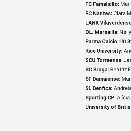
FC Famalicão:
Mari
FC Nantes:
Clara M
LANK Vilaverdens
OL. Marseille
: Nell
Parma Calcio 1913
Rice University:
Ana
SCU Torreense
: J
SC Braga:
Beatriz 
SF Damaiense:
Mar
SL Benfica:
Andreia 
Sporting CP:
Alícia
University of Briti