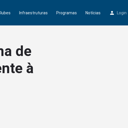
Clubes
Infraestruturas
Programas
Notícias
Login
na de
ente à