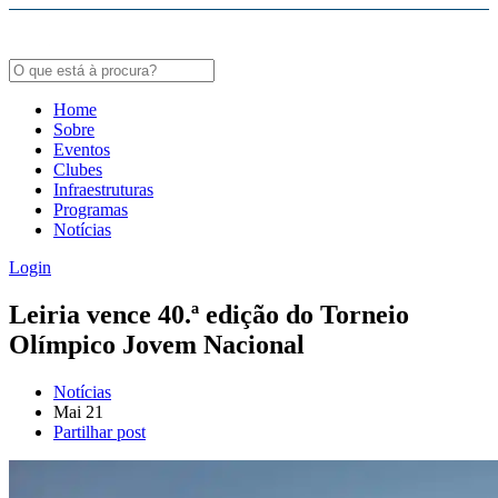
Bodybuildergids:
Growth Hormone Review -
https://academic.oup.com/edrv/article/35/3/341/23
Grote selectie van farmacologische producten -
https://steroidenwinkel.com/
Home
Sobre
Creatine supplementation meta-analysis -
https://jissn.biomedcentral.com/arti
Eventos
Clubes
Hypertrophy Adaptations Review -
https://pubmed.ncbi.nlm.nih.gov/20847704
Infraestruturas
Programas
Notícias
Login
Leiria vence 40.ª edição do Torneio
Olímpico Jovem Nacional
Notícias
Mai
21
Partilhar post