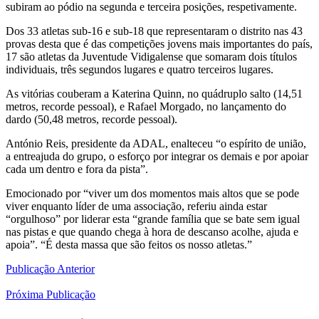
subiram ao pódio na segunda e terceira posições, respetivamente.
Dos 33 atletas sub-16 e sub-18 que representaram o distrito nas 43
provas desta que é das competições jovens mais importantes do país,
17 são atletas da Juventude Vidigalense que somaram dois títulos
individuais, três segundos lugares e quatro terceiros lugares.
As vitórias couberam a Katerina Quinn, no quádruplo salto (14,51
metros, recorde pessoal), e Rafael Morgado, no lançamento do
dardo (50,48 metros, recorde pessoal).
António Reis, presidente da ADAL, enalteceu “o espírito de união,
a entreajuda do grupo, o esforço por integrar os demais e por apoiar
cada um dentro e fora da pista”.
Emocionado por “viver um dos momentos mais altos que se pode
viver enquanto líder de uma associação, referiu ainda estar
“orgulhoso” por liderar esta “grande família que se bate sem igual
nas pistas e que quando chega à hora de descanso acolhe, ajuda e
apoia”. “É desta massa que são feitos os nosso atletas.”
Publicação Anterior
Próxima Publicação