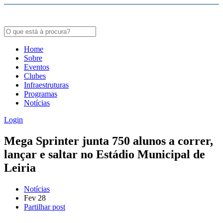
Bodybuildergids:
Growth Hormone Review -
https://academic.oup.com/edrv/article/35/3/341/23
Grote selectie van farmacologische producten -
https://steroidenwinkel.com/
Home
Sobre
Creatine supplementation meta-analysis -
https://jissn.biomedcentral.com/arti
Eventos
Clubes
Hypertrophy Adaptations Review -
https://pubmed.ncbi.nlm.nih.gov/20847704
Infraestruturas
Programas
Notícias
Login
Mega Sprinter junta 750 alunos a correr,
lançar e saltar no Estádio Municipal de
Leiria
Notícias
Fev
28
Partilhar post