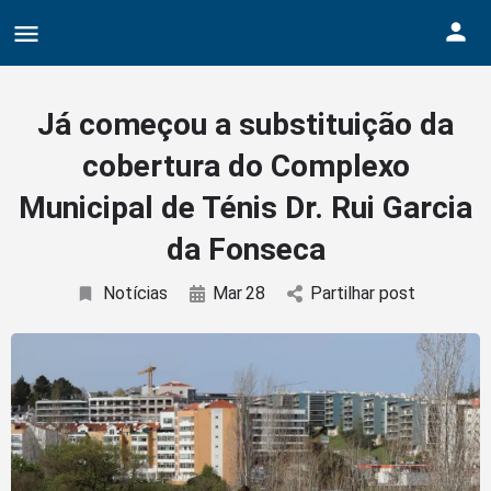
Bodybuildergids:
Growth Hormone Review -
https://academic.oup.com/e
Grote selectie van farmacologische producten -
https:/
Já começou a substituição da
Creatine supplementation meta-analysis -
https://jiss
cobertura do Complexo
Hypertrophy Adaptations Review -
https://pubmed.ncbi
Municipal de Ténis Dr. Rui Garcia
da Fonseca
Notícias
Mar
28
Partilhar post