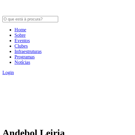
Home
Sobre
Eventos
Clubes
Infraestruturas
Programas
Notícias
Login
Andebol Leiria