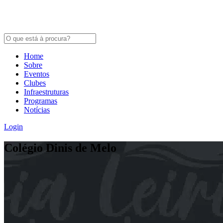
Home
Sobre
Eventos
Clubes
Infraestruturas
Programas
Notícias
Login
Colégio Dinis de Melo