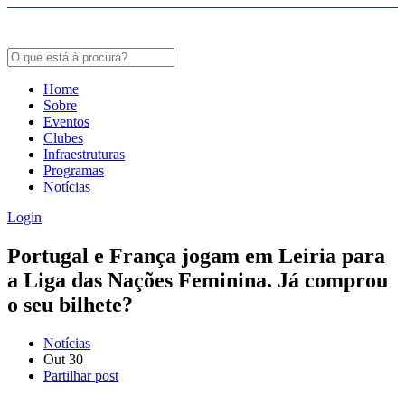
Bodybuildergids:
Growth Hormone Review -
https://academic.oup.com/edrv/article/35/3/341/23
Grote selectie van farmacologische producten -
https://steroidenwinkel.com/
Home
Sobre
Creatine supplementation meta-analysis -
https://jissn.biomedcentral.com/arti
Eventos
Clubes
Hypertrophy Adaptations Review -
https://pubmed.ncbi.nlm.nih.gov/20847704
Infraestruturas
Programas
Notícias
Login
Portugal e França jogam em Leiria para
a Liga das Nações Feminina. Já comprou
o seu bilhete?
Notícias
Out
30
Partilhar post