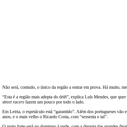
Não será, contudo, o único da região a entrar em prova. Há muito, me
“Esta é a região mais adepta do drift”, explica Luís Mendes, que que
street racers
fazem um pouco por todo o lado.
Em Leiria, o espetáculo está “garantido”. Além dos portugueses vão es
anos, e o mais velho o Ricardo Costa, com “sessenta e tal”.
O prato forte será no domingo à tarde, com a disputa das grandes fi