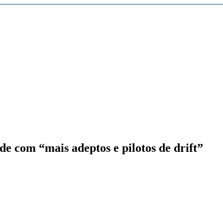
54671
cles/10.1186/1550-2783-10-53
/
ade com “mais adeptos e pilotos de drift”