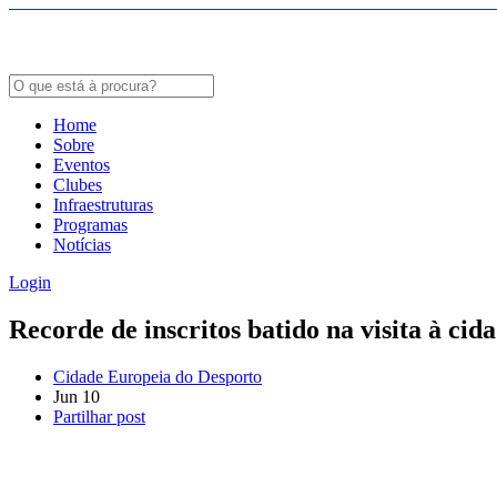
Bodybuildergids:
Growth Hormone Review -
https://academic.oup.com/edrv/article/35/3/341/23
Grote selectie van farmacologische producten -
https://steroidenwinkel.com/
Home
Creatine supplementation meta-analysis -
https://jissn.biomedcentral.com/arti
Sobre
Eventos
Hypertrophy Adaptations Review -
https://pubmed.ncbi.nlm.nih.gov/20847704
Clubes
Infraestruturas
Programas
Notícias
Login
Recorde de inscritos batido na visita à cid
Cidade Europeia do Desporto
Jun
10
Partilhar post