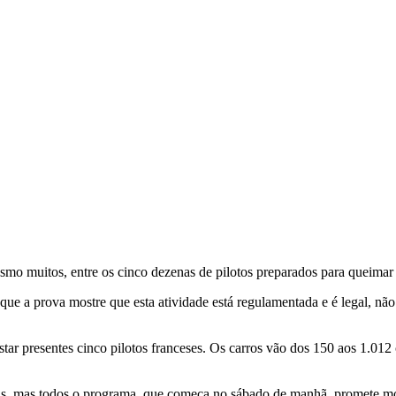
smo muitos, entre os cinco dezenas de pilotos preparados para queimar
r que a prova mostre que esta atividade está regulamentada e é legal, 
tar presentes cinco pilotos franceses. Os carros vão dos 150 aos 1.012 
nais, mas todos o programa, que começa no sábado de manhã, promete m