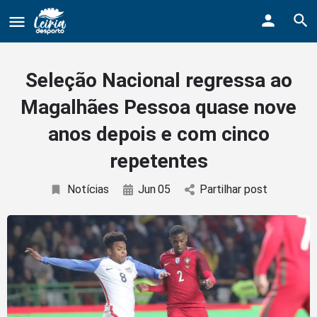
Bodybuildergids:
Growth Hormone Review -
https://academic.oup.com/e
Grote selectie van farmacologische producten -
https:/
Seleção Nacional regressa ao
Creatine supplementation meta-analysis -
https://jiss
Magalhães Pessoa quase nove
Hypertrophy Adaptations Review -
https://pubmed.ncbi
anos depois e com cinco
repetentes
Notícias
Jun
05
Partilhar post