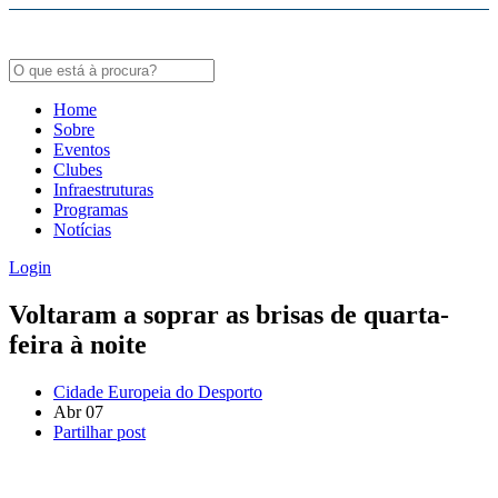
Bodybuildergids:
Growth Hormone Review -
https://academic.oup.com/edrv/article/35/3/341/23
Grote selectie van farmacologische producten -
https://steroidenwinkel.com/
Home
Sobre
Creatine supplementation meta-analysis -
https://jissn.biomedcentral.com/arti
Eventos
Clubes
Hypertrophy Adaptations Review -
https://pubmed.ncbi.nlm.nih.gov/20847704
Infraestruturas
Programas
Notícias
Login
Voltaram a soprar as brisas de quarta-
feira à noite
Cidade Europeia do Desporto
Abr
07
Partilhar post