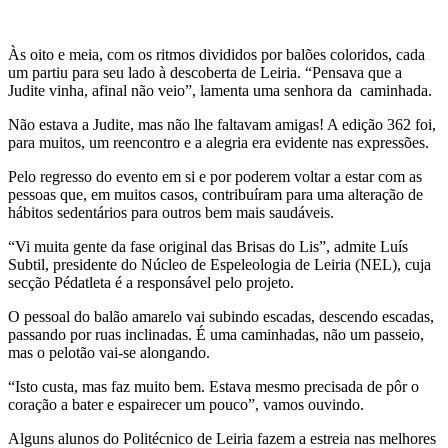
Às oito e meia, com os ritmos divididos por balões coloridos, cada
um partiu para seu lado à descoberta de Leiria. “Pensava que a
Judite vinha, afinal não veio”, lamenta uma senhora da caminhada.
Não estava a Judite, mas não lhe faltavam amigas! A edição 362 foi,
para muitos, um reencontro e a alegria era evidente nas expressões.
Pelo regresso do evento em si e por poderem voltar a estar com as
pessoas que, em muitos casos, contribuíram para uma alteração de
hábitos sedentários para outros bem mais saudáveis.
“Vi muita gente da fase original das Brisas do Lis”, admite Luís
Subtil, presidente do Núcleo de Espeleologia de Leiria (NEL), cuja
secção Pédatleta é a responsável pelo projeto.
O pessoal do balão amarelo vai subindo escadas, descendo escadas,
passando por ruas inclinadas. É uma caminhadas, não um passeio,
mas o pelotão vai-se alongando.
“Isto custa, mas faz muito bem. Estava mesmo precisada de pôr o
coração a bater e espairecer um pouco”, vamos ouvindo.
Alguns alunos do Politécnico de Leiria fazem a estreia nas melhores