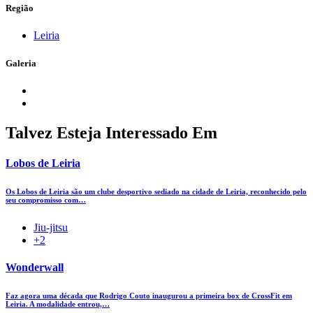
Região
Leiria
Galeria
Talvez Esteja Interessado Em
Lobos de Leiria
Os Lobos de Leiria são um clube desportivo sediado na cidade de Leiria, reconhecido pelo
seu compromisso com…
Jiu-jitsu
+2
Wonderwall
Faz agora uma década que Rodrigo Couto inaugurou a primeira box de CrossFit em
Leiria. A modalidade entrou,…