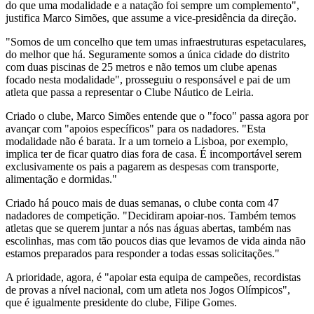
do que uma modalidade e a natação foi sempre um complemento",
justifica Marco Simões, que assume a vice-presidência da direção.
"Somos de um concelho que tem umas infraestruturas espetaculares,
do melhor que há. Seguramente somos a única cidade do distrito
com duas piscinas de 25 metros e não temos um clube apenas
focado nesta modalidade", prosseguiu o responsável e pai de um
atleta que passa a representar o Clube Náutico de Leiria.
Criado o clube, Marco Simões entende que o "foco" passa agora por
avançar com "apoios específicos" para os nadadores. "Esta
modalidade não é barata. Ir a um torneio a Lisboa, por exemplo,
implica ter de ficar quatro dias fora de casa. É incomportável serem
exclusivamente os pais a pagarem as despesas com transporte,
alimentação e dormidas."
Criado há pouco mais de duas semanas, o clube conta com 47
nadadores de competição. "Decidiram apoiar-nos. Também temos
atletas que se querem juntar a nós nas águas abertas, também nas
escolinhas, mas com tão poucos dias que levamos de vida ainda não
estamos preparados para responder a todas essas solicitações."
A prioridade, agora, é "apoiar esta equipa de campeões, recordistas
de provas a nível nacional, com um atleta nos Jogos Olímpicos",
que é igualmente presidente do clube, Filipe Gomes.