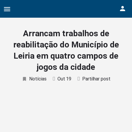
Bodybuildergids:
Growth Hormone Review -
https://academic.oup.com/e
Grote selectie van farmacologische producten -
https:/
Arrancam trabalhos de
Creatine supplementation meta-analysis -
https://jiss
reabilitação do Município de
Hypertrophy Adaptations Review -
https://pubmed.ncbi
Leiria em quatro campos de
jogos da cidade
Notícias
Out
19
Partilhar post