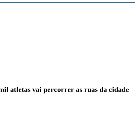
54671
cles/10.1186/1550-2783-10-53
/
il atletas vai percorrer as ruas da cidade