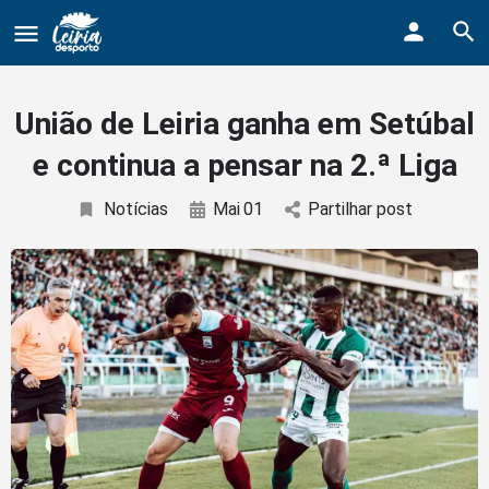
Bodybuildergids:
Growth Hormone Review -
https://academic.oup.com/e
Grote selectie van farmacologische producten -
https:/
União de Leiria ganha em Setúbal
Creatine supplementation meta-analysis -
https://jiss
e continua a pensar na 2.ª Liga
Hypertrophy Adaptations Review -
https://pubmed.ncbi
Notícias
Mai
01
Partilhar post