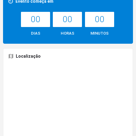
Evento começa em
00
00
00
DIAS
HORAS
MINUTOS
Localização