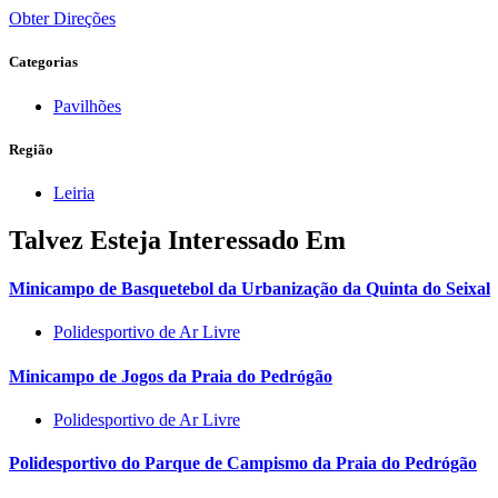
Obter Direções
Categorias
Pavilhões
Região
Leiria
Talvez Esteja Interessado Em
Minicampo de Basquetebol da Urbanização da Quinta do Seixal
Polidesportivo de Ar Livre
Minicampo de Jogos da Praia do Pedrógão
Polidesportivo de Ar Livre
Polidesportivo do Parque de Campismo da Praia do Pedrógão